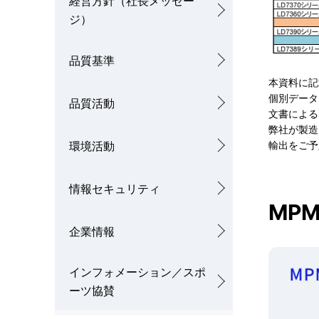
経営方針（社長メッセー
ジ）
品質基準
本資料に記
個別データ
品質活動
文書による
弊社が製造
環境活動
輸出をご予
情報セキュリティ
MPM 
企業情報
インフォメーション／スポ
ーツ協賛