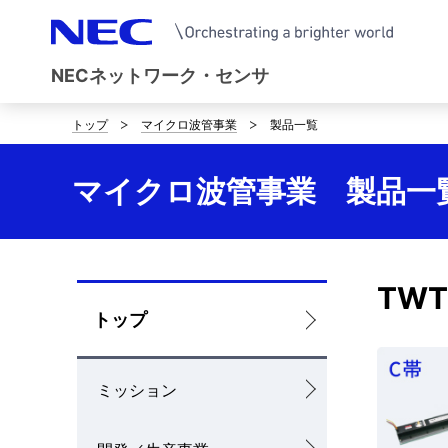
NECネットワーク・センサ
トップ
マイクロ波管事業
製品一覧
サ
イ
マイクロ波管事業 製品一
ト
内
の
TWT
ロ
トップ
現
ー
在
ミッション
カ
位
ル
置