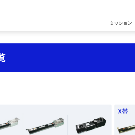
ナ
ビ
ミッション
ゲ
ー
シ
覧
ョ
ン