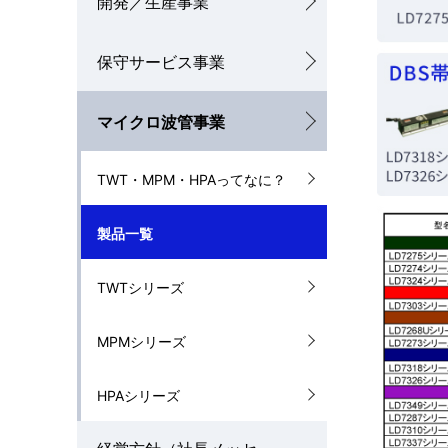
開発／生産事業
ナ
保守サービス事業
ビ
ゲ
マイクロ波管事業
ー
シ
TWT・MPM・HPAってなに？
ョ
製品一覧
ン
TWTシリーズ
MPMシリーズ
HPAシリーズ