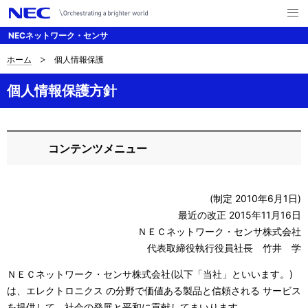
メ
ニ
NECネットワーク・センサ
ュ
ー
を
ホーム
個人情報保護
サ
ナ
開
く
ビ
イ
個人情報保護方針
ゲ
ト
ー
内
コンテンツメニュー
シ
ロ
の
ョ
ー
現
ン
(制定 2010年6月1日)
カ
在
最近の改正 2015年11月16日
ル
ＮＥＣネットワーク・センサ株式会社
位
代表取締役執行役員社長 竹井 学
ナ
置
ＮＥＣネットワーク・センサ株式会社(以下「当社」といいます。)
ビ
は、エレクトロニクス の分野で価値ある製品と信頼される サービス
ゲ
を提供して、社会の発展と平和に貢献してまいります。