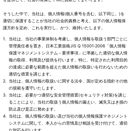
ー
そうした中で、当社は、個人情報(個人番号を含む。以下同じ。)を
シ
適切に保護することが当社の社会的責務と考え、以下の個人情報保
護方針を定め、これを実行し、かつ、維持いたします。
ョ
当社は、当社の事業体制を考慮し、個人情報を取扱う部門ごとに
ン
管理責任者を置き、日本工業規格JIS Q 15001:2006「個人情報
保護マネジメントシステム－要求事項」に準拠した適切な個人情
報の取得、利用及び提供を行います。特に、特定された利用目的
の達成に必要な範囲を超えた個人情報の取扱いを行わないための
適切な措置を講じます。
当社は、個人情報の取扱いに関する法令、国が定める指針その他
の規範を遵守いたします。
当社は、必要かつ適切な安全管理措置(セキュリティ対策)を講じ
ることにより、当社の取扱う個人情報の漏えい、滅失又はき損の
防止及び是正に努めます。
当社は、個人情報の取扱い及び当社の個人情報保護マネジメント
システムに関して、本人からの苦情及び相談を受け付けて、適切
な対応を行います。