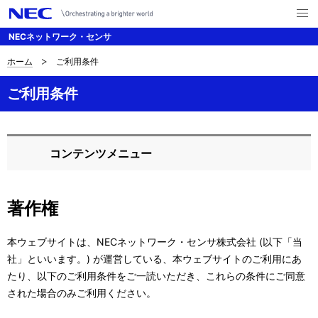
メ
ニ
NECネットワーク・センサ
ュ
ー
を
ホーム
ご利用条件
サ
ナ
開
く
ビ
イ
ご利用条件
ゲ
ト
ー
内
コンテンツメニュー
シ
ロ
の
ョ
ー
現
ン
著作権
カ
在
ル
本ウェブサイトは、NECネットワーク・センサ株式会社 (以下「当
位
社」といいます。) が運営している、本ウェブサイトのご利用にあ
ナ
置
たり、以下のご利用条件をご一読いただき、これらの条件にご同意
ビ
された場合のみご利用ください。
ゲ